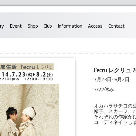
ery
Event
Shop
Club
Information
Access
Contact
l'ecru レクリュ 2
7月23日~8月2日
7/27休み
オカハラサチヨの
帽子、スカーフ、
それぞれの作家が
コーディネイトし